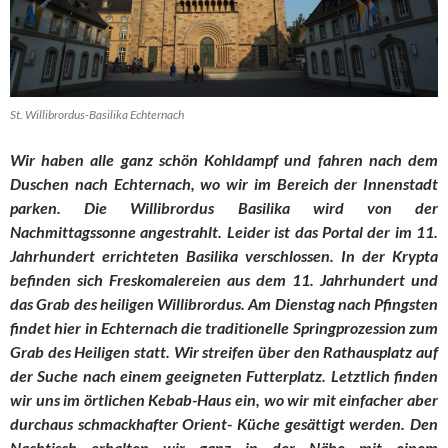
St. Willibrordus-Basilika Echternach
Wir haben alle ganz schön Kohldampf und fahren nach dem
Duschen nach Echternach, wo wir im Bereich der Innenstadt
parken. Die Willibrordus Basilika wird von der
Nachmittagssonne angestrahlt. Leider ist das Portal der im 11.
Jahrhundert errichteten Basilika verschlossen. In der Krypta
befinden sich Freskomalereien aus dem 11. Jahrhundert und
das Grab des heiligen Willibrordus. Am Dienstag nach Pfingsten
findet hier in Echternach die traditionelle Springprozession zum
Grab des Heiligen statt. Wir streifen über den Rathausplatz auf
der Suche nach einem geeigneten Futterplatz. Letztlich finden
wir uns im örtlichen Kebab-Haus ein, wo wir mit einfacher aber
durchaus schmackhafter Orient- Küche gesättigt werden. Den
Nachtisch erhalten wir ganz in der Nähe mit einem