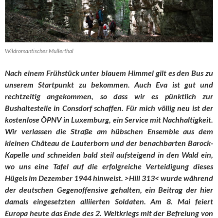
Wildromantisches Mullerthal
Nach einem Frühstück unter blauem Himmel gilt es den Bus zu
unserem Startpunkt zu bekommen. Auch Eva ist gut und
rechtzeitig angekommen, so dass wir es pünktlich zur
Bushaltestelle in Consdorf schaffen. Für mich völlig neu ist der
kostenlose ÖPNV in Luxemburg, ein Service mit Nachhaltigkeit.
Wir verlassen die Straße am hübschen Ensemble aus dem
kleinen Château de Lauterborn und der benachbarten Barock-
Kapelle und schneiden bald steil aufsteigend in den Wald ein,
wo uns eine Tafel auf die erfolgreiche Verteidigung dieses
Hügels im Dezember 1944 hinweist. >Hill 313< wurde während
der deutschen Gegenoffensive gehalten, ein Beitrag der hier
damals eingesetzten alliierten Soldaten. Am 8. Mai feiert
Europa heute das Ende des 2. Weltkriegs mit der Befreiung von