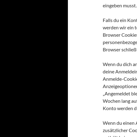
eingeben musst.
Falls du ein Kon
werden wir ein t
Browser Cookies
personenbezoge
Browser schließt
Wenn du dich an
deine Anmeldein
Anmelde-Cookies
Anzeigeoptionen
„Angemeldet ble
Wochen lang auf
Konto werden d
Wenn du einen Ar
zusätzlicher Co