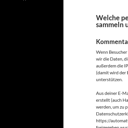
Welche pe
sammeln u
Kommenta
Wenn Besucher 
wir die Daten, 
außerdem die IP
(damit wird der 
unterstützen.
Aus deiner E-Ma
erstellt (auch 
werden, um zu pr
Datenschutzerkl
https://automat
freigegeben wurd