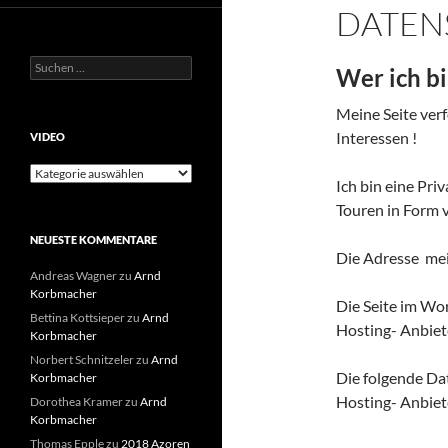
DATEN
Suchen
Wer ich b
nach:
Meine Seite verf
Interessen !
VIDEO
Video
Ich bin eine Pr
Touren in Form v
NEUESTE KOMMENTARE
Die Adresse mei
Andreas Wagner
zu
Arnd
Korbmacher
Die Seite im Wo
Bettina Kottsieper
zu
Arnd
Hosting- Anbiet
Korbmacher
Norbert Schnitzeler
zu
Arnd
Die folgende Da
Korbmacher
Hosting- Anbie
Dorothea Kramer
zu
Arnd
Korbmacher
Thomas Epple
zu
2018 Azoren