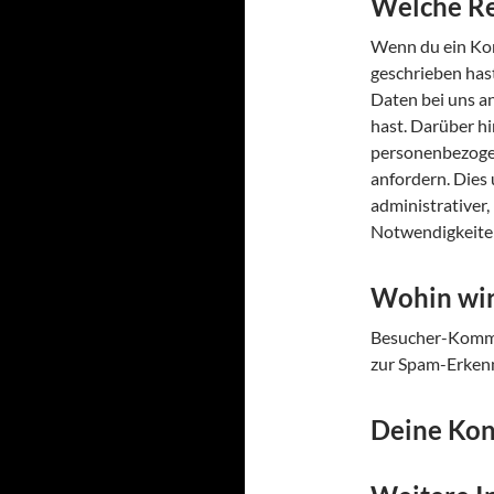
Welche Re
Wenn du ein Kon
geschrieben has
Daten bei uns an
hast. Darüber hi
personenbezogen
anfordern. Dies 
administrativer,
Notwendigkeite
Wohin wir
Besucher-Komme
zur Spam-Erken
Deine Kon