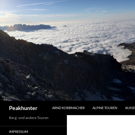
Zum
Inhalt
springen
Suchen
Peakhunter
ARND KORBMACHER
ALPINE TOUREN
AUSSE
Berg- und andere Touren
IMPRESSUM