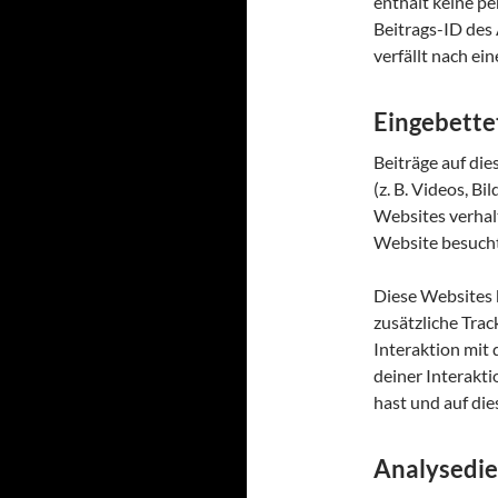
enthält keine p
Beitrags-ID des 
verfällt nach ei
Eingebette
Beiträge auf di
(z. B. Videos, Bi
Websites verhalt
Website besucht
Diese Websites 
zusätzliche Tra
Interaktion mit 
deiner Interakti
hast und auf die
Analysedie