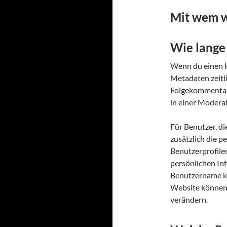
Mit wem w
Wie lange
Wenn du einen K
Metadaten zeitl
Folgekommentare
in einer Modera
Für Benutzer, di
zusätzlich die p
Benutzerprofilen
persönlichen In
Benutzername ka
Website können 
verändern.