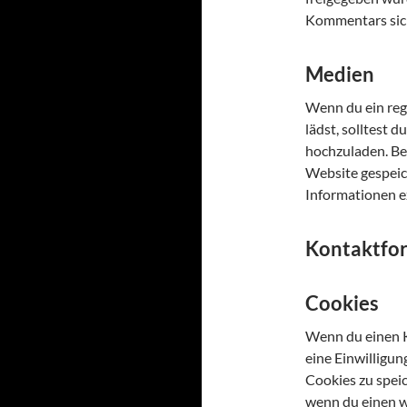
Kommentars sic
Medien
Wenn du ein regi
lädst, solltest
hochzuladen. Be
Website gespeic
Informationen e
Kontaktfo
Cookies
Wenn du einen K
eine Einwilligu
Cookies zu speic
wenn du einen w