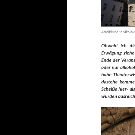
Abteikirche St.Nikola
Obwohl ich die
Erwägung ziehe 
Ende der Verans
oder nur alkohol
habe Theaterwis
dastehe kommen
Scheiße hier- al
wurden ausreic