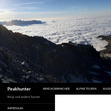
Zum
Inhalt
springen
Suchen
Peakhunter
ARND KORBMACHER
ALPINE TOUREN
AUSSE
Berg- und andere Touren
IMPRESSUM