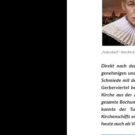
„Todesduell“- Ben Bec
Direkt nach de
genehmigen uns 
Schmiede mit de
Gerberviertel b
Kirche aus der 
gesamte Bochume
konnte der Tu
Kirchenschiffs 
heute auch als V