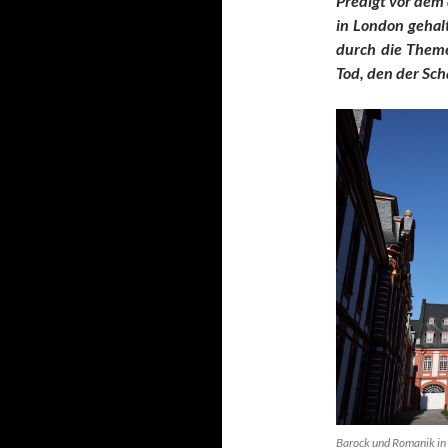
Predigt vor dem 
in London gehalt
durch die Theme
Tod, den der Sch
Barock und Romanik in 