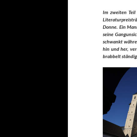
Im zweiten Teil
Literaturpreist
Donne. Ein Mann
seine Gangunsich
schwankt währen
hin und her, ve
brabbelt ständig