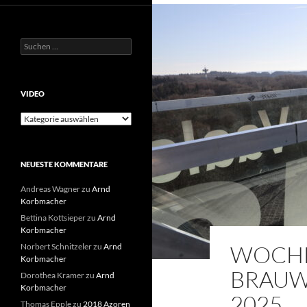
Suchen
nach:
VIDEO
Video
NEUESTE KOMMENTARE
Andreas Wagner
zu
Arnd
Korbmacher
Bettina Kottsieper
zu
Arnd
Korbmacher
WOCHE
Norbert Schnitzeler
zu
Arnd
Korbmacher
BRAUW
Dorothea Kramer
zu
Arnd
Korbmacher
2025
Thomas Epple
zu
2018 Azoren