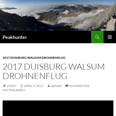
Zum
Inhalt
springen
Suchen
Peakhunter
PRIMÄR
MENÜ
2017 DUISBURG WALSUM DROHNENFLUG
2017 DUISBURG WALSUM
DROHNENFLUG
VIDEO
APRIL 9, 2017
ARNDK
KOMMENTAR
HINTERLASSEN