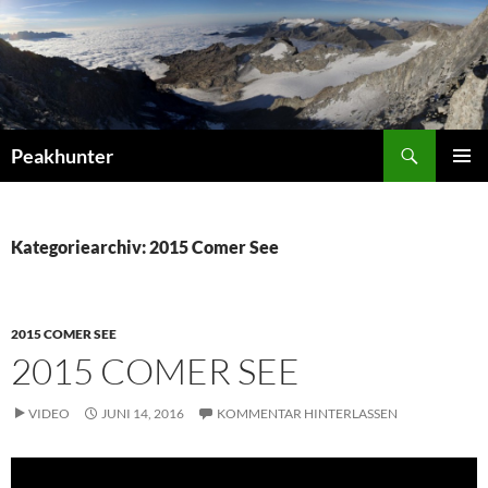
Zum
Inhalt
springen
Suchen
Peakhunter
PRIMÄR
MENÜ
Kategoriearchiv: 2015 Comer See
2015 COMER SEE
2015 COMER SEE
VIDEO
JUNI 14, 2016
KOMMENTAR HINTERLASSEN