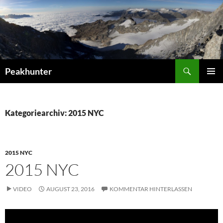
Zum
Inhalt
springen
Suchen
Peakhunter
PRIMÄR
MENÜ
Kategoriearchiv: 2015 NYC
2015 NYC
2015 NYC
VIDEO
AUGUST 23, 2016
KOMMENTAR HINTERLASSEN